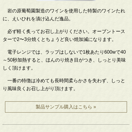
岩の原葡萄園製造のワインを使用した特製のワインたれ
に、えいひれを漬け込んだ逸品。
必ず軽く炙ってお召し上がりください。オーブントース
ターで2〜3分焼くとちょうど良い焼加減になります。
電子レンジでは、ラップはしないで1枚あたり600wで40
～50秒加熱すると、ほんのり焼き目がつき、しっとり美味
しく頂けます。
一番の特徴は冷めても長時間柔らかさを失わず、しっと
り風味良くお召し上がり頂けます。
製品サンプル購入はこちら »