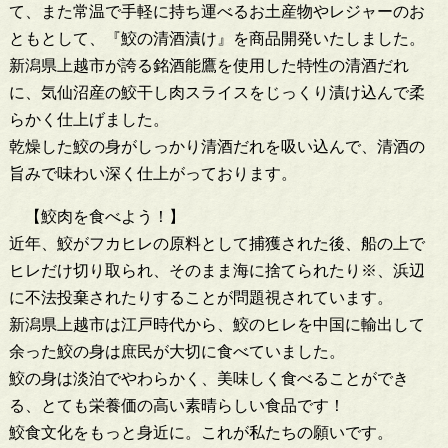
て、また常温で手軽に持ち運べるお土産物やレジャーのお
ともとして、『鮫の清酒漬け』を商品開発いたしました。
新潟県上越市が誇る銘酒能鷹を使用した特性の清酒だれ
に、気仙沼産の鮫干し肉スライスをじっくり漬け込んで柔
らかく仕上げました。
乾燥した鮫の身がしっかり清酒だれを吸い込んで、清酒の
旨みで味わい深く仕上がっております。
【鮫肉を食べよう！】
近年、鮫がフカヒレの原料として捕獲された後、船の上で
ヒレだけ切り取られ、そのまま海に捨てられたり※、浜辺
に不法投棄されたりすることが問題視されています。
新潟県上越市は江戸時代から、鮫のヒレを中国に輸出して
余った鮫の身は庶民が大切に食べていました。
鮫の身は淡泊でやわらかく、美味しく食べることができ
る、とても栄養価の高い素晴らしい食品です！
鮫食文化をもっと身近に。これが私たちの願いです。