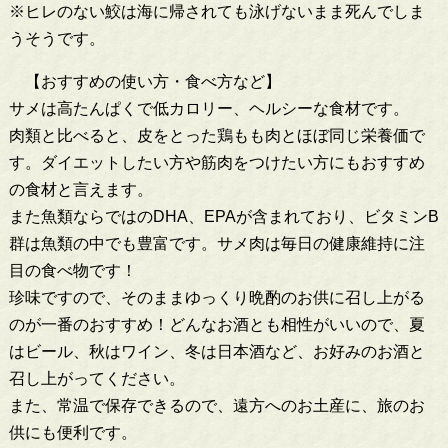
※ヒレのない鮫は海に帰されても泳げないまま死んでしま
うそうです。
【おすすめの使い方・食べ方など】
サメは高たんぱくで低カロリー、ヘルシーな食材です。
肉類と比べると、皮をとった鶏もも肉とほぼ同じ栄養価で
す。ダイエットしたい方や筋肉をつけたい方にもおすすめ
の食材と言えます。
また魚類ならではのDHA、EPAが含まれており、ビタミンB
群は魚類の中でも豊富です。サメ肉は毎日の健康維持に注
目の食べ物です！
珍味ですので、そのままゆっくり晩酌のお供に召し上がる
のが一番のおすすめ！どんなお酒とも相性がいいので、夏
はビール、秋はワイン、冬は日本酒など、お好みのお酒と
召し上がってください。
また、常温で保存できるので、遠方へのお土産に、旅のお
供にも便利です。