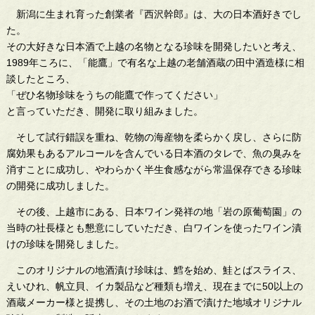
新潟に生まれ育った創業者『西沢幹郎』は、大の日本酒好きでし
た。
その大好きな日本酒で上越の名物となる珍味を開発したいと考え、
1989年ころに、「能鷹」で有名な上越の老舗酒蔵の田中酒造様に相
談したところ、
「ぜひ名物珍味をうちの能鷹で作ってください」
と言っていただき、開発に取り組みました。
そして試行錯誤を重ね、乾物の海産物を柔らかく戻し、さらに防
腐効果もあるアルコールを含んでいる日本酒のタレで、魚の臭みを
消すことに成功し、やわらかく半生食感ながら常温保存できる珍味
の開発に成功しました。
その後、上越市にある、日本ワイン発祥の地「岩の原葡萄園」の
当時の社長様とも懇意にしていただき、白ワインを使ったワイン漬
けの珍味を開発しました。
このオリジナルの地酒漬け珍味は、鱈を始め、鮭とばスライス、
えいひれ、帆立貝、イカ製品など種類も増え、現在までに50以上の
酒蔵メーカー様と提携し、その土地のお酒で漬けた地域オリジナル