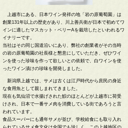
上越市にある、日本ワイン発祥の地「岩の原葡萄園」は
創業131年以上の歴史があり、川上善兵衛が日本で初めてワ
インに適したマスカット・ベリーAを栽培したといわれるワ
イナリーです。
当社はその同じ国道沿いにあり、弊社の創業者がその当時
の岩の原葡萄園の社長様と懇意にしていただき、ぜひワイ
ンを使った珍味を作って欲しいとの依頼で、白ワインを使
ったワイン漬けの珍味を開発しました。
新潟県上越では、サメは古くは江戸時代から庶民の身近
な食用魚として親しまれてきました。
現在も気仙沼で水揚げされた鮫のほとんどが上越市に荷受
けされ、日本で一番サメ肉を消費している街であろうと言
われています。
食品スーパーにも通年サメが並び、学校給食にも取り入れ
られているサメ食文化は全国でも珍しく、この上越地区の