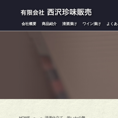
会社概要
商品紹介
清酒漬け
ワイン漬け
よくあ
HOME
»
»
清酒仕立て 蛍いかの舞