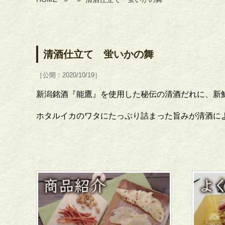
清酒仕立て 蛍いかの舞
［公開：2020/10/19］
新潟銘酒『能鷹』を使用した秘伝の清酒だれに、新
ホタルイカのワタにたっぷり詰まった旨みが清酒に